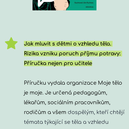
Jak mluvit s dětmi o vzhledu těla. 
Rizika vzniku poruch příjmu potravy: 
Příručka nejen pro učitele
Příručku vydala organizace Moje tělo 
je moje. Je určená pedagogům, 
lékařům, sociálním pracovníkům, 
rodičům a všem 
dospělým, kteří chtějí 
témata týkající se těla a vzhledu 