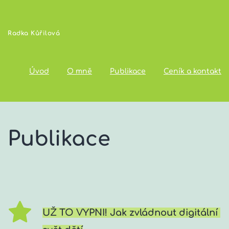
Radka Kůřilová
Úvod
O mně
Publikace
Ceník a kontakt
Publikace
UŽ TO VYPNI! Jak zvládnout digitální 